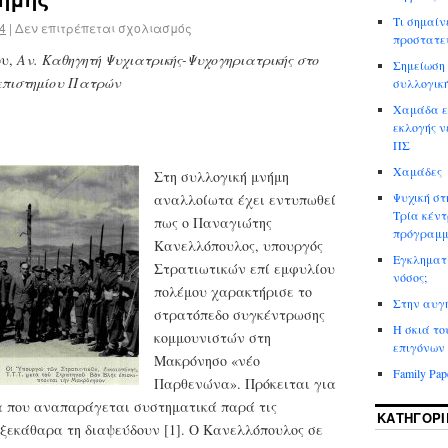
Τι σημαίν
4
|
Δεν επιτρέπεται σχολιασμός
προστατεύ
ου,
Αν. Καθηγητή Ψυχιατρικής-Ψυχογηριατρικής στο
Σημείωση 
επιστημίου Πατρών
συλλογική
Xαμάδα εν
εκλογής ν
ΠΣ
Xαμάδες
Στη συλλογική μνήμη
Ψυχική στ
αναλλοίωτα έχει εντυπωθεί
Τρία κέντ
πως ο Παναγιώτης
πρόγραμ
Κανελλόπουλος, υπουργός
Εγκληματι
Στρατιωτικών επί εμφυλίου
νόσος;
πολέμου χαρακτήρισε τo
Στην αυγή
στρατόπεδο συγκέντρωσης
Η σκιά το
κομμουνιστών στη
επιγόνων
Μακρόνησο «νέο
Family Pap
Παρθενώνα». Πρόκειται για
α που αναπαράγεται συστηματικά παρά τις
KΑΤΗΓΟΡΊ
 ξεκάθαρα τη διαψεύδουν [1]. Ο Κανελλόπουλος σε