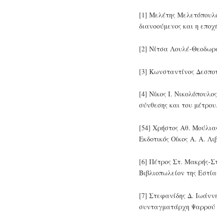
[1] Μελέτης Μελετόπουλο
διανοούμενος και η εποχ
[2] Νίτσα Λουλέ-Θεοδωρ
[3] Κωνσταντίνος Δεσποτ
[4] Νίκος Ι. Νικολόπουλ
σύνθεσης και του μέτρου
[54] Xρήστος Αθ. Μούλια
Εκδοτικός Οίκος Α. Α. Λι
[6] Πέτρος Στ. Μακρής-Σ
Βιβλιοπωλείον της Εστία
[7] Στεφανίδης Δ. Ιωάνν
συνταγματάρχη Ψαρρού κ