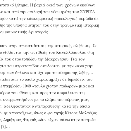
υτοτικό ζήτημα. Η βαριά σκιά των χρόνων εκείνων
ο και από την επιλογή του νέου ηγέτη του ΣΥΡΙΖΑ
νησο κατά την εσωκομματική προεκλογική περίοδο σε
ης της υποψηφιότητας του στην τραυματική ιστορική
κομμουνιστικής Αριστεράς.
υν στην αποκατάσταση της ιστορικής αλήθειας. Σε
αινίσσονται την αντίθεση του Κανελλόπουλου στη
ία του στρατοπέδου της Μακρονήσου. Για τον
γία του στρατοπέδου συνδεόταν με την «ανάγκην
κης των όπλων» και όχι «με το αίτημα της λήθης…
πιείκειας» το οποίο χαρακτηρίζει σε δηλώσεις του
 Σεπτεμβρίου 1949 «τουλάχιστον πρόωρον» μιας και
φέρον του έθνους και προς την ασφάλειαν της
οι εναρμονισμένοι με το κλίμα του πέρατος μιας
ης, αδελφοκτόνας αντιπαράθεσης κατά την οποία
όμης αποστάξεως, όπως ο φοιτητής Κίτσος Μαλτέζος
ης Δημήτριος Ψαρρός «δεν είχαν πάνω στην πατρώα
 [7]…