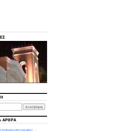
ΦΕΣ
ΣΗ
Α ΆΡΘΡΑ
αυτοπροσωπογραφίας…