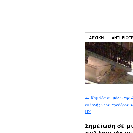
ΑΡΧΙΚΉ
ΑΝΤΊ ΒΙΟ
←
Xαμάδα εν μέσω της δ
εκλογής νέου προέδρου 
ΠΣ
Σημείωση σε μ
συλλογικής μν