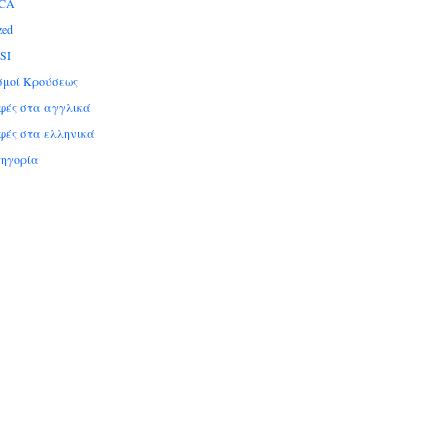
ICA
zed
SI
σμοί Κρούσεως
ές στα αγγλικά
ές στα ελληνικά
τηγορία