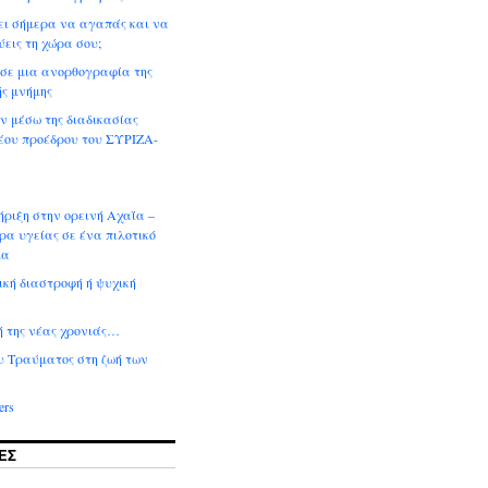
ει σήμερα να αγαπάς και να
εις τη χώρα σου;
σε μια ανορθογραφία της
ς μνήμης
 μέσω της διαδικασίας
έου προέδρου του ΣΥΡΙΖΑ-
ήριξη στην ορεινή Αχαΐα –
ρα υγείας σε ένα πιλοτικό
μα
κή διαστροφή ή ψυχική
 της νέας χρονιάς…
υ Τραύματος στη ζωή των
ers
ΕΣ