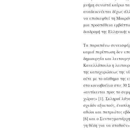
μνήμη συνιστά καίριο τα
αναδεικνύεται δίχως άλλ
να επισκεφθεί τη Μακρό
μια προσπάθεια εμβάπτισ
διαδρομή της Ελληνικής 
Τα παραπάνω συνεισφέρο
καμιά περίπτωση δεν υπ
δημιουργία και λειτουργ
Κανελλόπουλο η λειτουρ
της κατοχυρώσεως της νί
ούτε με το αίσθημα της ε
στο κοινοβούλιο στις 30
«αντίκειται προς το συμ
χώρας» [1]. Σκληροί λόγ
σχεδόν εξαετούς, ένοπλ
αθώοι και πατριώτες εβδ
[6] και ο Συνταγματάρχ
γη θέση για να σταθούν»