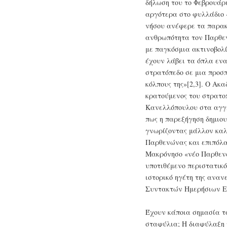
δήλωση του το Φεβρουάρι
αργότερα στο φυλλάδιο «
νήσου ανέφερε τα παρακ
ανθρωπότητα τον Παρθεν
με παγκόσμια ακτινοβολί
έχουν λάβει τα όπλα ενα
στρατόπεδο σε μια προσ
κόλπους της»[2,3]. Ο Ακ
κρατούμενος του στρατο
Κανελλόπουλου στα αγγλ
πως η παρεξήγηση δημιου
γνωρίζοντας μάλλον καλ
Παρθενώνας και επιπόλα
Μακρόνησο «νέο Παρθενών
υποτιθέμενο περιστατικό
ιστορικό ηγέτη της αναν
Συντακτών Ημερήσιων Ε
Έχουν κάποια σημασία τ
σταφύλια; Η διαφύλαξη τ