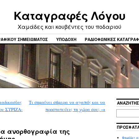
Καταγραφές Λόγου
Xαμάδες και κουβέντες του ποδαριού
ΓΡΑΦΙΚΟΎ ΣΗΜΕΙΏΜΑΤΟΣ
ΥΠΟΔΟΧΉ
ΡΑΔΙΟΦΩΝΙΚΕΣ ΚΑΤΑΓΡΑ
ιαδικασίας
Τι σημαίνει σήμερα να αγαπάς και να
ΑΝΑΖΉΤΗ
του ΣΥΡΙΖΑ-
προστατεύεις τη χώρα σου;
→
ΠΡΌΣΦΑΤ
ια ανορθογραφία της
ήμης
Ψηφίδες 