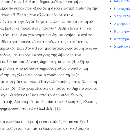
ο του έτους 1949 που δημοσιεύθηκε ένα μήνα
InterMED
Σκαπανεύς» που εξέδιδε η στρατιωτική διοίκηση της
Uncategori
άτω: «Η Ελλάς που άλλοτε έδωσε στην
VAGUS M
ώνα και την Αγία Σοφία, φιλοσόφους και ποιητές
Ακροβολι
α, βρέθηκε τώρα στην τραγική θέση τέκνα της να
Καταγραφ
ντίον της. Αναγκάστηκε να δημιουργήσει αυτό το
Καταγραφ
πάθεια να επαναφέρει τα τέκνα της αυτά στους
Χωρίς κα
αδημαϊκός Κωνσταντίνος Δεσποτόπουλος που ήταν, ως
πέδου, αυτήκοος μάρτυρας της δήλωσης του
ικά προς του ξένους δημοσιογράφους [4] εξήγησε
ργήθηκε από κάποιον δημοσιογράφο ο οποίος μη
ά την αγγλική γλώσσα απομόνωσε τη λέξη
ια ισχυρίστηκε πως ο Κανελλόπουλος αποκάλεσε τη
α» [5]. Υπογραμμίζεται σε τούτο το σημείο πως το
 έχει διαψευστεί και από το Λεωνίδα Κύρκο,
εωτικής Αριστεράς, σε δημόσια εκδήλωση της Ένωσης
φημερίδων Αθηνών (ΕΣΗΕΑ) [1].
α ανωτέρω σήμερα ή είναι απλώς περσινά ξινά
ης αλήθειας και της ειλικρίνειας στην ιστορική