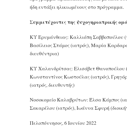
ήδη εντάξει ηλικιωμένους στο πρόγραμμα.
Συμμετέχοντες της ψυχογηριατρικής ομ
ΚΥ Ερυμάνθειας: Kαλλιόπη Σαββοπούλου (
Βασίλειος Στάμος (ιατρός), Μαρία Καρδαρά
διευθύντρια)
ΚΥ Χαλανδρίτσας: Ελισάβετ Θανοπούλου (
Κωνσταντίνος Κωστούλας (ιατρός), Γρηγόρ
(ιατρός, διευθυντής)
Νοσοκομείο Καλαβρύτων: Έλσα Κάμπος (ια
Σακαρέλου (ιατρός), Ιωάννα Σφυρή (διοική
Πελοπόννησος, 6 Ιουνίου 2022