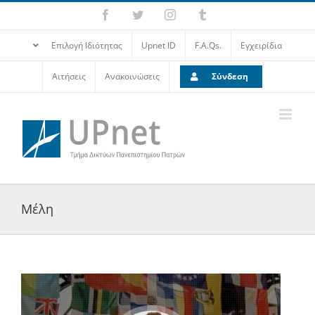
Επιλογή Ιδιότητας
Upnet ID
F.A.Qs.
Εγχειρίδια
Αιτήσεις
Ανακοινώσεις
Σύνδεση
Μέλη