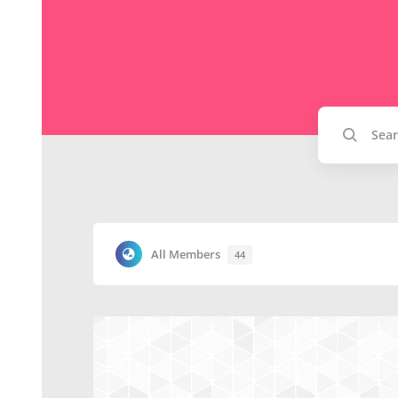
All Members
44