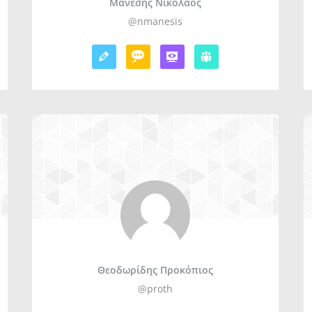
Μάνεσης Νικόλαος
@nmanesis
Θεοδωρίδης Προκόπιος
@proth