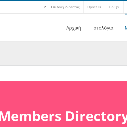
Επιλογή Ιδιότητας
Upnet ID
F.A.Qs.
Αρχική
Ιστολόγια
Members Director