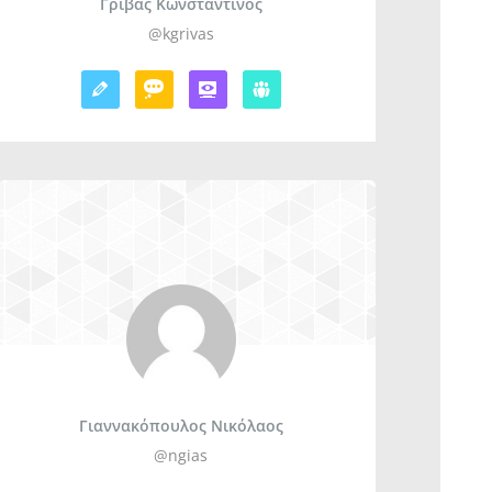
Γρίβας Κωνσταντίνος
@kgrivas
Γιαννακόπουλος Νικόλαος
@ngias