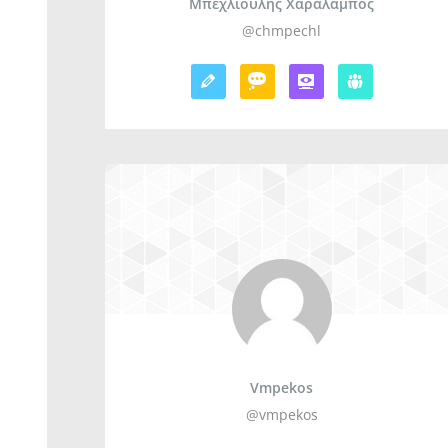
Μπεχλιούλης Χαράλαμπος
@chmpechl
Vmpekos
@vmpekos